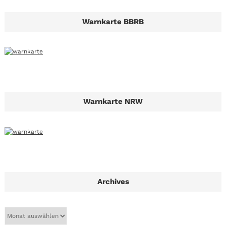
Warnkarte BBRB
Warnkarte NRW
Archives
A
r