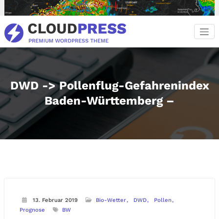
Zum
Inhalt
springen
DWD -> Pollenflug-Gefahrenindex
Baden-Württemberg –
13. Februar 2019
Bio-Wetter
DWD
Pollen
Prognose
BW