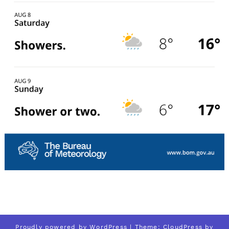
Proudly powered by
WordPress
| Theme:
CloudPress
by