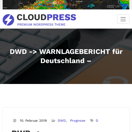
Zum
Inhalt
springen
DWD -> WARNLAGEBERICHT für
Deutschland –
10. Februar 2019
DWD
Prognose
D