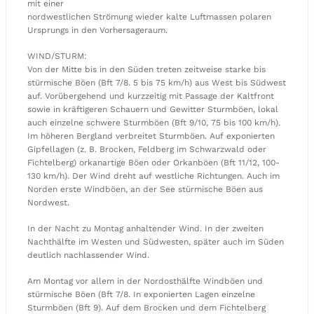
mit einer
nordwestlichen Strömung wieder kalte Luftmassen polaren
Ursprungs in den Vorhersageraum.
WIND/STURM:
Von der Mitte bis in den Süden treten zeitweise starke bis
stürmische Böen (Bft 7/8. 5 bis 75 km/h) aus West bis Südwest
auf. Vorübergehend und kurzzeitig mit Passage der Kaltfront
sowie in kräftigeren Schauern und Gewitter Sturmböen, lokal
auch einzelne schwere Sturmböen (Bft 9/10, 75 bis 100 km/h).
Im höheren Bergland verbreitet Sturmböen. Auf exponierten
Gipfellagen (z. B. Brocken, Feldberg im Schwarzwald oder
Fichtelberg) orkanartige Böen oder Orkanböen (Bft 11/12, 100-
130 km/h). Der Wind dreht auf westliche Richtungen. Auch im
Norden erste Windböen, an der See stürmische Böen aus
Nordwest.
In der Nacht zu Montag anhaltender Wind. In der zweiten
Nachthälfte im Westen und Südwesten, später auch im Süden
deutlich nachlassender Wind.
Am Montag vor allem in der Nordosthälfte Windböen und
stürmische Böen (Bft 7/8. In exponierten Lagen einzelne
Sturmböen (Bft 9). Auf dem Brocken und dem Fichtelberg