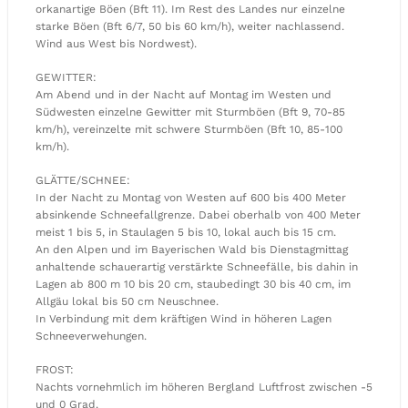
orkanartige Böen (Bft 11). Im Rest des Landes nur einzelne
starke Böen (Bft 6/7, 50 bis 60 km/h), weiter nachlassend.
Wind aus West bis Nordwest).
GEWITTER:
Am Abend und in der Nacht auf Montag im Westen und
Südwesten einzelne Gewitter mit Sturmböen (Bft 9, 70-85
km/h), vereinzelte mit schwere Sturmböen (Bft 10, 85-100
km/h).
GLÄTTE/SCHNEE:
In der Nacht zu Montag von Westen auf 600 bis 400 Meter
absinkende Schneefallgrenze. Dabei oberhalb von 400 Meter
meist 1 bis 5, in Staulagen 5 bis 10, lokal auch bis 15 cm.
An den Alpen und im Bayerischen Wald bis Dienstagmittag
anhaltende schauerartig verstärkte Schneefälle, bis dahin in
Lagen ab 800 m 10 bis 20 cm, staubedingt 30 bis 40 cm, im
Allgäu lokal bis 50 cm Neuschnee.
In Verbindung mit dem kräftigen Wind in höheren Lagen
Schneeverwehungen.
FROST:
Nachts vornehmlich im höheren Bergland Luftfrost zwischen -5
und 0 Grad.