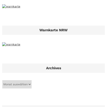
Warnkarte NRW
Archives
A
r
c
h
i
v