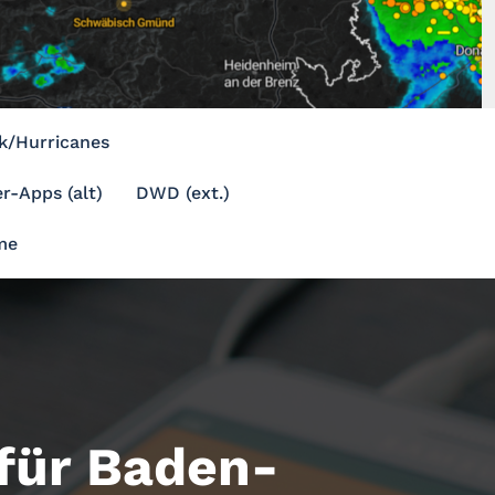
k/Hurricanes
r-Apps (alt)
DWD (ext.)
me
ür Baden-