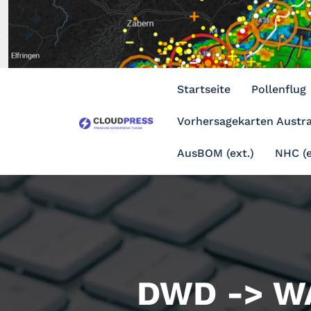
Zum
Inhalt
springen
Startseite
Pollenflug
Vorhersagekarten Austra
AusBOM (ext.)
NHC (e
DWD -> W