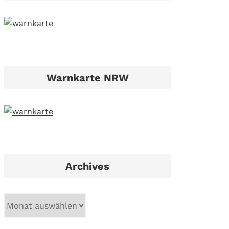
Warnkarte NRW
Archives
A
r
c