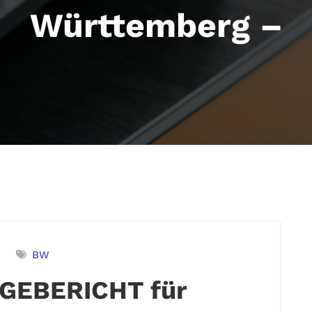
Württemberg –
e
BW
GEBERICHT für