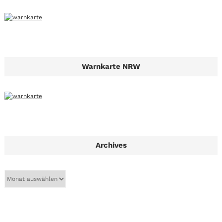
Warnkarte NRW
Archives
A
r
c
h
i
v