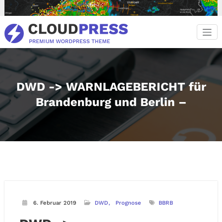
Zum
Inhalt
springen
DWD -> WARNLAGEBERICHT für
Brandenburg und Berlin –
6. Februar 2019
DWD
Prognose
BBRB