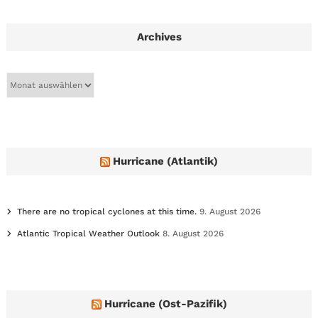
Archives
A
r
c
h
i
v
e
Hurricane (Atlantik)
s
There are no tropical cyclones at this time.
9. August 2026
Atlantic Tropical Weather Outlook
8. August 2026
Hurricane (Ost-Pazifik)