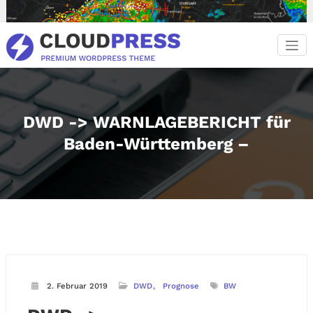
Zum
Inhalt
springen
DWD -> WARNLAGEBERICHT für
Baden-Württemberg –
2. Februar 2019
DWD
Prognose
BW