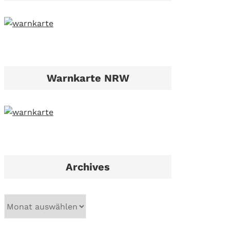
Warnkarte NRW
Archives
A
r
c