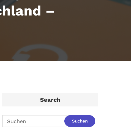
hland –
Search