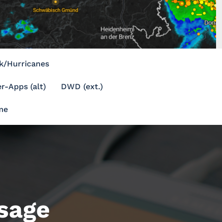
k/Hurricanes
r-Apps (alt)
DWD (ext.)
me
sage