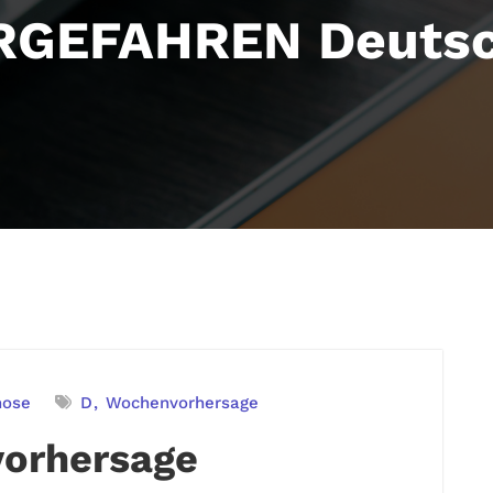
GEFAHREN Deutsc
nose
D
Wochenvorhersage
orhersage