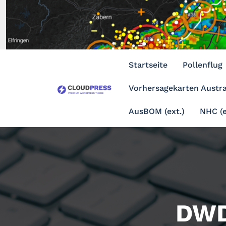
Zum
Inhalt
springen
Startseite
Pollenflug
Vorhersagekarten Austra
AusBOM (ext.)
NHC (e
DWD