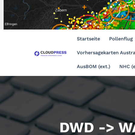
Zum
Inhalt
springen
Startseite
Pollenflug
Vorhersagekarten Austra
AusBOM (ext.)
NHC (e
DWD -> W