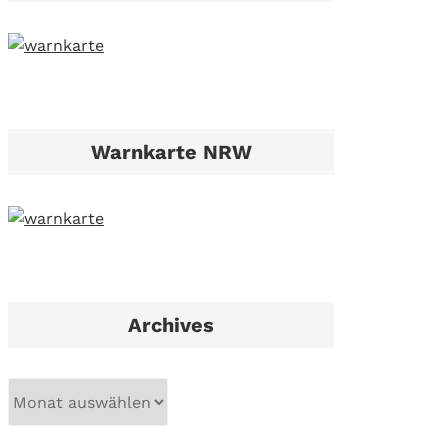
Warnkarte NRW
Archives
A
r
c