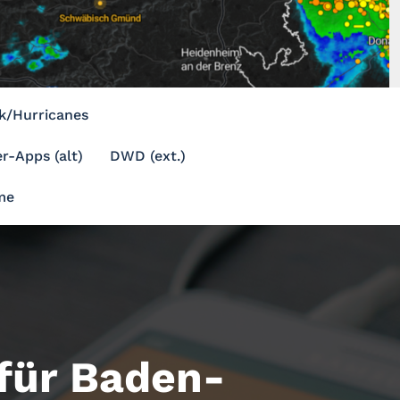
k/Hurricanes
r-Apps (alt)
DWD (ext.)
me
ür Baden-