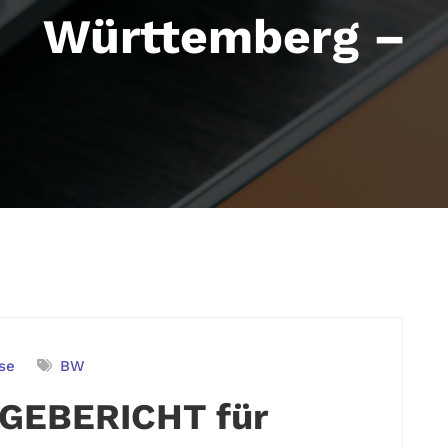
Württemberg –
se
BW
GEBERICHT für