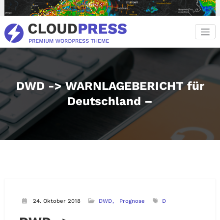
Zum
Inhalt
springen
DWD -> WARNLAGEBERICHT für
Deutschland –
24. Oktober 2018
DWD
Prognose
D