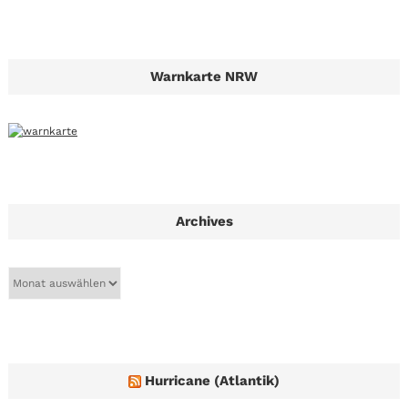
Warnkarte NRW
Archives
A
r
c
h
i
v
e
Hurricane (Atlantik)
s