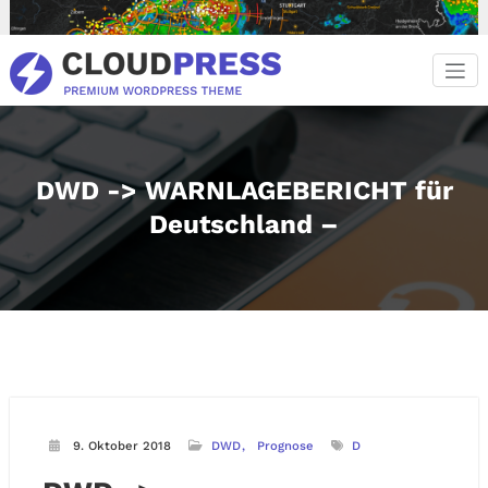
Zum
Inhalt
springen
DWD -> WARNLAGEBERICHT für
Deutschland –
9. Oktober 2018
DWD
Prognose
D