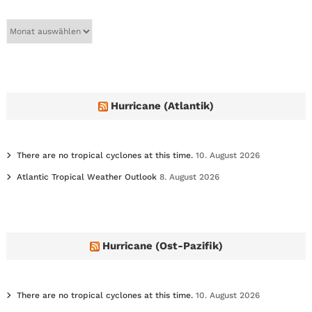
A
r
c
h
i
v
e
Hurricane (Atlantik)
s
There are no tropical cyclones at this time.
10. August 2026
Atlantic Tropical Weather Outlook
8. August 2026
Hurricane (Ost-Pazifik)
There are no tropical cyclones at this time.
10. August 2026