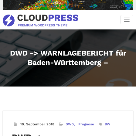
Zum
Inhalt
springen
DWD -> WARNLAGEBERICHT für
Baden-Württemberg –
19. September 2018
DWD
Prognose
BW