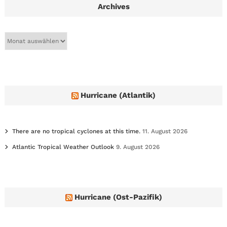
Archives
A
r
c
h
i
v
e
Hurricane (Atlantik)
s
There are no tropical cyclones at this time.
11. August 2026
Atlantic Tropical Weather Outlook
9. August 2026
Hurricane (Ost-Pazifik)