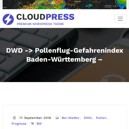
Zum
Inhalt
springen
DWD -> Pollenflug-Gefahrenindex
Baden-Württemberg –
17. September 2018
Bio-Wetter
DWD
Pollen
Prognose
BW