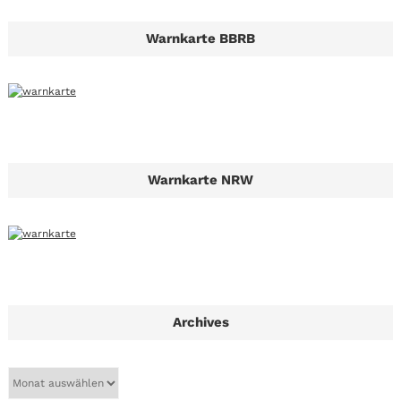
Warnkarte BBRB
Warnkarte NRW
Archives
A
r