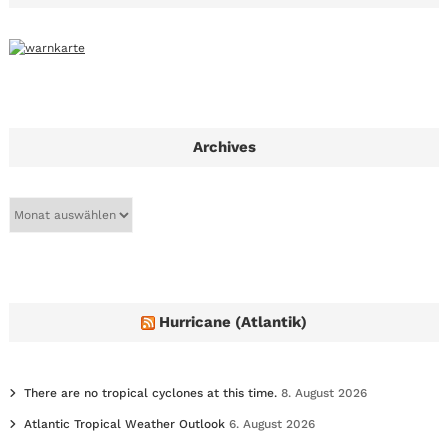
Archives
A
r
c
h
i
v
e
Hurricane (Atlantik)
s
There are no tropical cyclones at this time.
8. August 2026
Atlantic Tropical Weather Outlook
6. August 2026