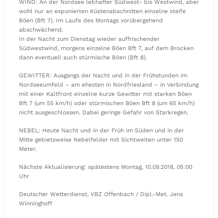
WIND: An der Nordsee lebhafter Südwest- bis Westwind, aber
wohl nur an exponierten Küstenabschnitten einzelne steife
Böen (Bft 7). Im Laufe des Montags vorübergehend
abschwächend.
In der Nacht zum Dienstag wieder auffrischender
Südwestwind, morgens einzelne Böen Bft 7, auf dem Brocken
dann eventuell auch stürmische Böen (Bft 8).
GEWITTER: Ausgangs der Nacht und in der Frühstunden im
Nordseeumfeld – am ehesten in Nordfriesland – in Verbindung
mit einer Kaltfront einzelne kurze Gewitter mit starken Böen
Bft 7 (um 55 km/h) oder stürmischen Böen Bft 8 (um 65 km/h)
nicht ausgeschlossen. Dabei geringe Gefahr von Starkregen.
NEBEL: Heute Nacht und in der Früh im Süden und in der
Mitte gebietsweise Nebelfelder mit Sichtweiten unter 150
Meter.
Nächste Aktualisierung: spätestens Montag, 10.09.2018, 05:00
Uhr
Deutscher Wetterdienst, VBZ Offenbach / Dipl.-Met. Jens
Winninghoff