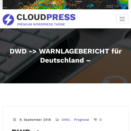
Zum
Inhalt
springen
DWD -> WARNLAGEBERICHT für
Deutschland –
9. September 2018
DWD
Prognose
D