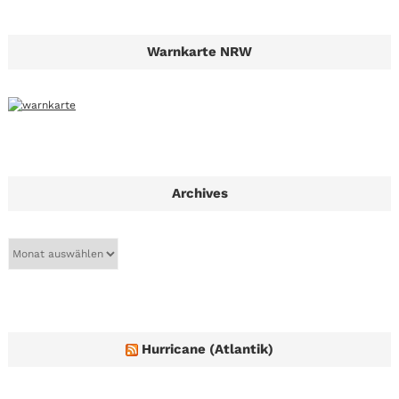
Warnkarte NRW
Archives
A
r
c
h
i
v
e
Hurricane (Atlantik)
s