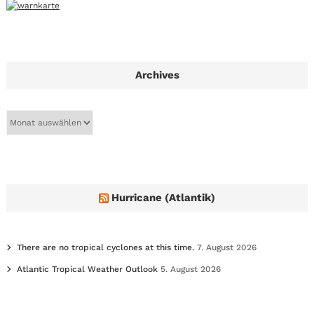
Archives
A
r
c
h
i
v
e
Hurricane (Atlantik)
s
There are no tropical cyclones at this time.
7. August 2026
Atlantic Tropical Weather Outlook
5. August 2026