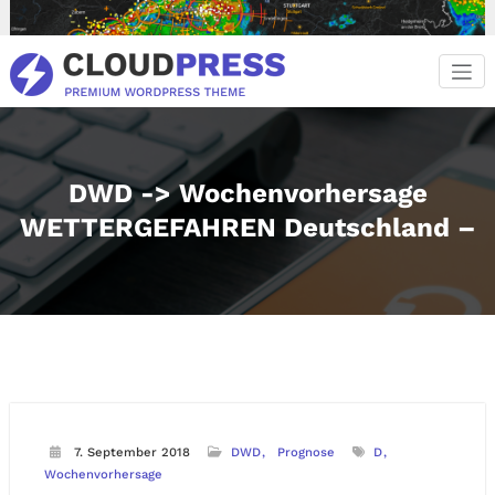
Zum
Inhalt
springen
DWD -> Wochenvorhersage
WETTERGEFAHREN Deutschland –
7. September 2018
DWD
Prognose
D
Wochenvorhersage