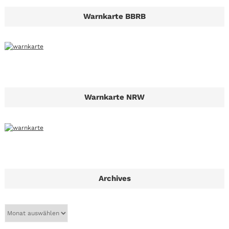
Warnkarte BBRB
Warnkarte NRW
Archives
A
r
c