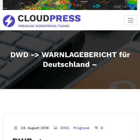
Zum
Inhalt
springen
DWD -> WARNLAGEBERICHT für
Deutschland –
24. August 2018
DWD
Prognose
D