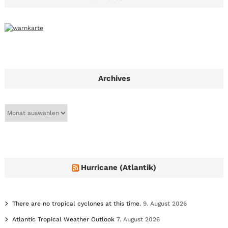
Archives
A
r
c
h
i
v
e
Hurricane (Atlantik)
s
There are no tropical cyclones at this time.
9. August 2026
Atlantic Tropical Weather Outlook
7. August 2026