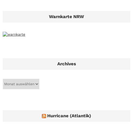
Warnkarte NRW
Archives
A
r
c
h
i
v
e
Hurricane (Atlantik)
s