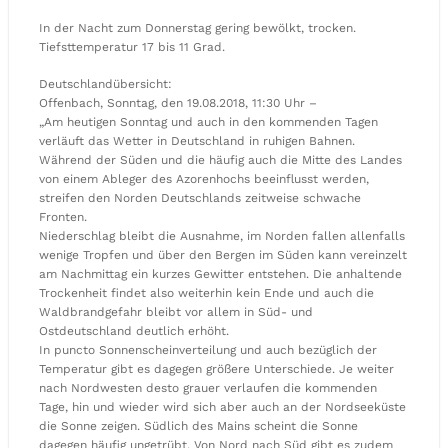
In der Nacht zum Donnerstag gering bewölkt, trocken.
Tiefsttemperatur 17 bis 11 Grad.
Deutschlandübersicht:
Offenbach, Sonntag, den 19.08.2018, 11:30 Uhr –
„Am heutigen Sonntag und auch in den kommenden Tagen
verläuft das Wetter in Deutschland in ruhigen Bahnen.
Während der Süden und die häufig auch die Mitte des Landes
von einem Ableger des Azorenhochs beeinflusst werden,
streifen den Norden Deutschlands zeitweise schwache
Fronten.
Niederschlag bleibt die Ausnahme, im Norden fallen allenfalls
wenige Tropfen und über den Bergen im Süden kann vereinzelt
am Nachmittag ein kurzes Gewitter entstehen. Die anhaltende
Trockenheit findet also weiterhin kein Ende und auch die
Waldbrandgefahr bleibt vor allem in Süd- und
Ostdeutschland deutlich erhöht.
In puncto Sonnenscheinverteilung und auch bezüglich der
Temperatur gibt es dagegen größere Unterschiede. Je weiter
nach Nordwesten desto grauer verlaufen die kommenden
Tage, hin und wieder wird sich aber auch an der Nordseeküste
die Sonne zeigen. Südlich des Mains scheint die Sonne
dagegen häufig ungetrübt. Von Nord nach Süd gibt es zudem