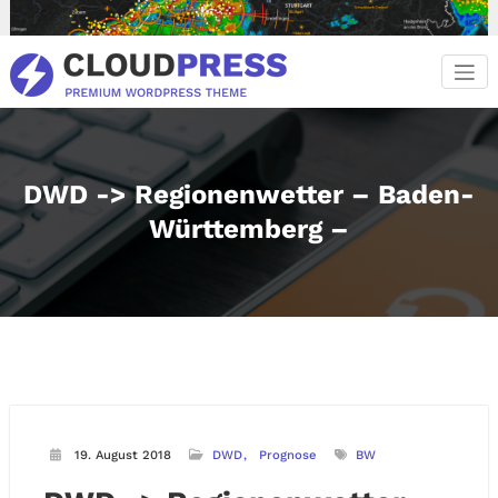
Zum
Inhalt
springen
DWD -> Regionenwetter – Baden-
Württemberg –
19. August 2018
DWD
Prognose
BW