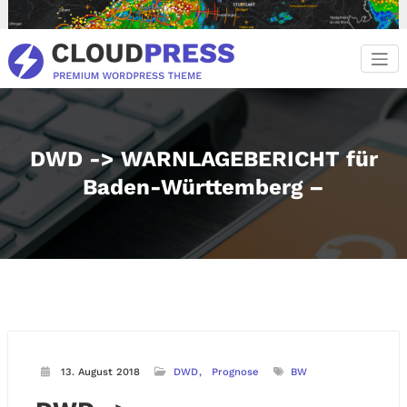
Zum
Inhalt
springen
DWD -> WARNLAGEBERICHT für
Baden-Württemberg –
13. August 2018
DWD
Prognose
BW