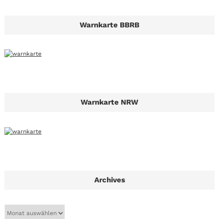
Warnkarte BBRB
Warnkarte NRW
Archives
A
r