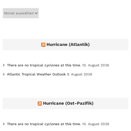
A
r
c
h
i
v
e
Hurricane (Atlantik)
s
There are no tropical cyclones at this time.
10. August 2026
Atlantic Tropical Weather Outlook
9. August 2026
Hurricane (Ost-Pazifik)
There are no tropical cyclones at this time.
10. August 2026