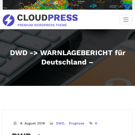
Zum
Inhalt
springen
DWD -> WARNLAGEBERICHT für
Deutschland –
8. August 2018
DWD
Prognose
D