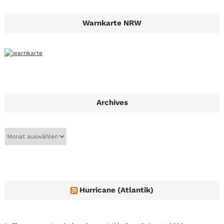
Warnkarte NRW
Archives
A
r
c
h
i
v
e
Hurricane (Atlantik)
s