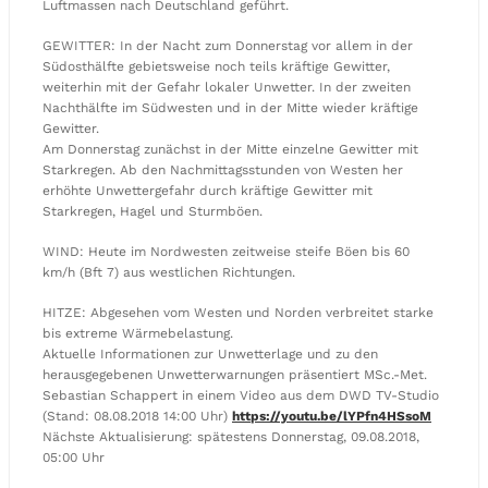
Luftmassen nach Deutschland geführt.
GEWITTER: In der Nacht zum Donnerstag vor allem in der
Südosthälfte gebietsweise noch teils kräftige Gewitter,
weiterhin mit der Gefahr lokaler Unwetter. In der zweiten
Nachthälfte im Südwesten und in der Mitte wieder kräftige
Gewitter.
Am Donnerstag zunächst in der Mitte einzelne Gewitter mit
Starkregen. Ab den Nachmittagsstunden von Westen her
erhöhte Unwettergefahr durch kräftige Gewitter mit
Starkregen, Hagel und Sturmböen.
WIND: Heute im Nordwesten zeitweise steife Böen bis 60
km/h (Bft 7) aus westlichen Richtungen.
HITZE: Abgesehen vom Westen und Norden verbreitet starke
bis extreme Wärmebelastung.
Aktuelle Informationen zur Unwetterlage und zu den
herausgegebenen Unwetterwarnungen präsentiert MSc.-Met.
Sebastian Schappert in einem Video aus dem DWD TV-Studio
(Stand: 08.08.2018 14:00 Uhr)
https://youtu.be/lYPfn4HSsoM
Nächste Aktualisierung: spätestens Donnerstag, 09.08.2018,
05:00 Uhr