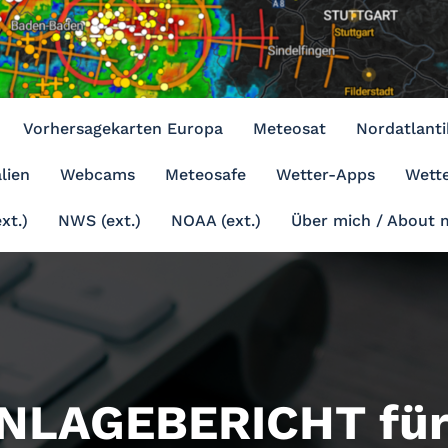
Vorhersagekarten Europa
Meteosat
Nordatlanti
lien
Webcams
Meteosafe
Wetter-Apps
Wette
xt.)
NWS (ext.)
NOAA (ext.)
Über mich / About 
LAGEBERICHT für