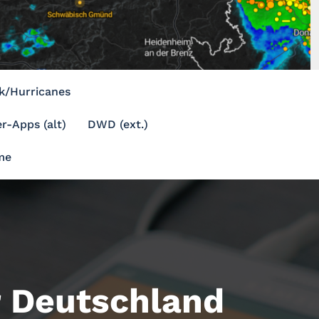
k/Hurricanes
r-Apps (alt)
DWD (ext.)
me
 Deutschland