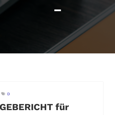
–
D
GEBERICHT für