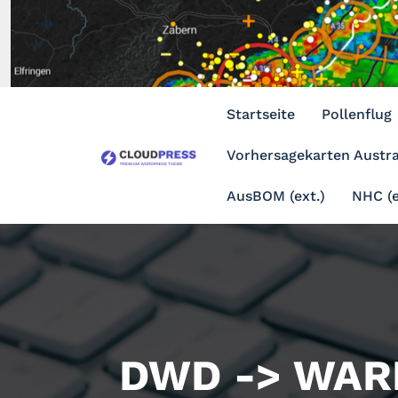
Zum
Inhalt
springen
Startseite
Pollenflug
Vorhersagekarten Austra
AusBOM (ext.)
NHC (e
DWD -> WARN