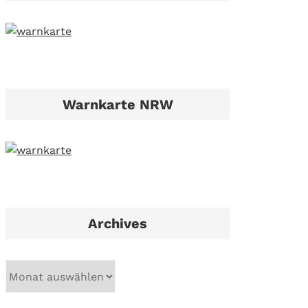
Warnkarte NRW
Archives
A
r
c