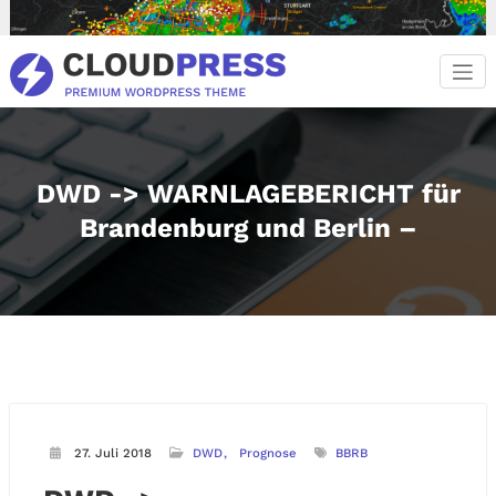
Zum
Inhalt
springen
DWD -> WARNLAGEBERICHT für
Brandenburg und Berlin –
27. Juli 2018
DWD
Prognose
BBRB