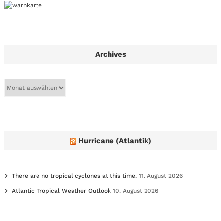
Archives
A
r
c
h
i
v
e
Hurricane (Atlantik)
s
There are no tropical cyclones at this time.
11. August 2026
Atlantic Tropical Weather Outlook
10. August 2026