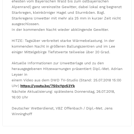
ehesten vom Bayerischen Wald bis zum ostbayerischen
Alpenrand) ganz vereinzelte Gewitter, dabei lokal eng begrenzt
Starkregen, kleinkörniger Hagel und Sturmböen. Bzgl.
Starkregens Unwetter mit mehr als 25 mm in kurzer Zeit nicht
ausgeschlossen.
In der kommenden Nacht wieder abklingende Gewitter.
HITZE: Tagsüber verbreitet starke Wärmebelastung. In der
kommenden Nacht in größeren Ballungszentren und im Lee
einiger Mittelgebirge Tiefstwerte teilweise über 20 Grad.
Aktuelle Informationen zur Unwetterlage und zu den
herausgegebenen Hitzewarnungen präsentiert Dipl.-Met. Adrian
Leyser in
einem Video aus dem DWD TV-Studio (Stand: 25.07.2018 15:00
Uhr)
https://youtu.be/7S0xYgzS3Yk
Nächste Aktualisierung: spätestens Donnerstag, 26.07.2018,
16:00 Uhr
Deutscher Wetterdienst, VBZ Offenbach / Dipl.-Met. Jens
Winninghoff