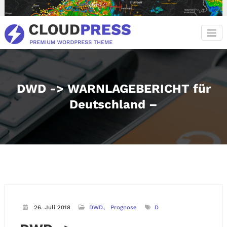
Zum
Inhalt
springen
DWD -> WARNLAGEBERICHT für
Deutschland –
26. Juli 2018
DWD
Prognose
D