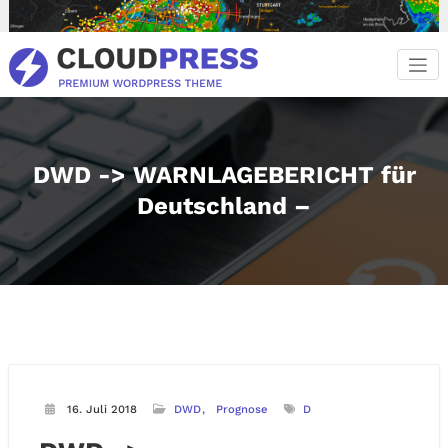
Zum
Inhalt
springen
DWD -> WARNLAGEBERICHT für
Deutschland –
16. Juli 2018
DWD
Prognose
D