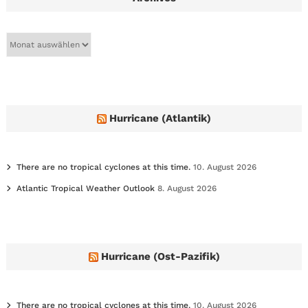
A
r
c
h
i
v
e
Hurricane (Atlantik)
s
There are no tropical cyclones at this time.
10. August 2026
Atlantic Tropical Weather Outlook
8. August 2026
Hurricane (Ost-Pazifik)
There are no tropical cyclones at this time.
10. August 2026