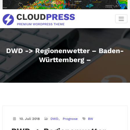
Zum
Inhalt
springen
DWD -> Regionenwetter – Baden-
Württemberg –
10. Juli 2018
DWD
Prognose
BW