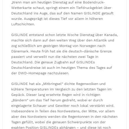
„Wenn man am heutigen Dienstag auf eine Bodendruck-
Wetterkarte schaut, springt einem ein Tiefdruckgebiet über
Deutschland ins Auge, das auf den Namen GISLINDE getauft
wurde. Ausgeprägt ist dieses Tief vor allem in höheren
Luftschichten.
GISLINDE entstand schon letzte Woche Dienstag über Kanada,
machte sich dann auf den weiten Weg über den Atlantik und
zog schließlich am gestrigen Montag von Norwegen nach
Dänemark. Heute früh hat sie die deutsch-dänische Grenze
passiert und verweilt nun die nächsten zwei Tage in
Deutschland. Die genaue Zugbahn auf GISLINDEs
Deutschlandreise ist auch im heutigen Thema des Tages auf
der DWD-Homepage nachzulesen.
GISLINDE hat als „Mitbringsel“ dichte Regenwolken und
kühlere Temperaturen im Vergleich zu den letzten Tagen im
Gepäck. Dieser lang ersehnte Regen wird in richtigen
„Bändern“ um das Tief herum gedreht, wobei er durch
eingelagerte Schauer und Gewitter noch lokal verstärkt wird.
Insbesondere in Teilen des Nordwestens, der Mitte, vor allem
aber des Nordostens werden die Regentonnen in den nächsten
Tagen gefüllt, wobei die genauen Schwerpunkte von der
exakten Position GISLINDEs abhängen – und diese ist noch