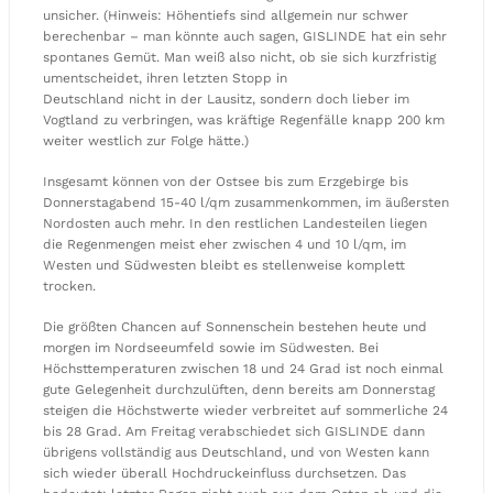
unsicher. (Hinweis: Höhentiefs sind allgemein nur schwer
berechenbar – man könnte auch sagen, GISLINDE hat ein sehr
spontanes Gemüt. Man weiß also nicht, ob sie sich kurzfristig
umentscheidet, ihren letzten Stopp in
Deutschland nicht in der Lausitz, sondern doch lieber im
Vogtland zu verbringen, was kräftige Regenfälle knapp 200 km
weiter westlich zur Folge hätte.)
Insgesamt können von der Ostsee bis zum Erzgebirge bis
Donnerstagabend 15-40 l/qm zusammenkommen, im äußersten
Nordosten auch mehr. In den restlichen Landesteilen liegen
die Regenmengen meist eher zwischen 4 und 10 l/qm, im
Westen und Südwesten bleibt es stellenweise komplett
trocken.
Die größten Chancen auf Sonnenschein bestehen heute und
morgen im Nordseeumfeld sowie im Südwesten. Bei
Höchsttemperaturen zwischen 18 und 24 Grad ist noch einmal
gute Gelegenheit durchzulüften, denn bereits am Donnerstag
steigen die Höchstwerte wieder verbreitet auf sommerliche 24
bis 28 Grad. Am Freitag verabschiedet sich GISLINDE dann
übrigens vollständig aus Deutschland, und von Westen kann
sich wieder überall Hochdruckeinfluss durchsetzen. Das