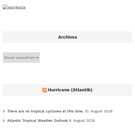
Archives
A
r
c
h
i
v
e
Hurricane (Atlantik)
s
There are no tropical cyclones at this time.
10. August 2026
Atlantic Tropical Weather Outlook
8. August 2026