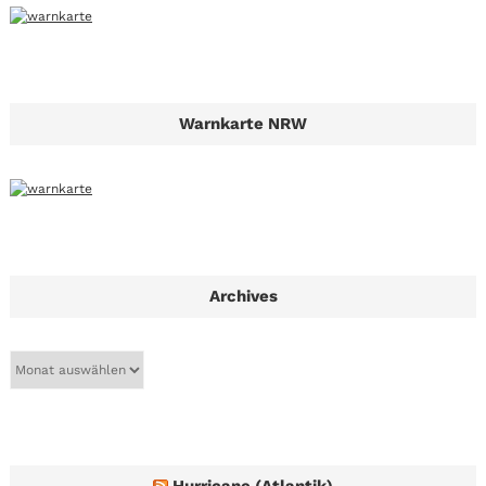
Warnkarte NRW
Archives
A
r
c
h
i
v
e
Hurricane (Atlantik)