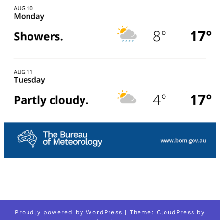
Proudly powered by
WordPress
| Theme:
CloudPress
by