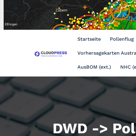
Zum
Inhalt
springen
Startseite
Pollenflug
Vorhersagekarten Austra
AusBOM (ext.)
NHC (e
DWD -> Pol