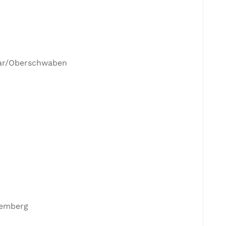
kar/Oberschwaben
temberg