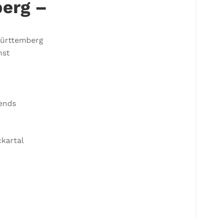
erg –
Württemberg
nst
bends
ckartal