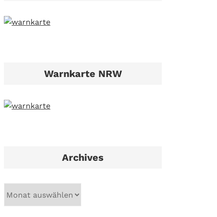
Warnkarte NRW
Archives
A
r
c