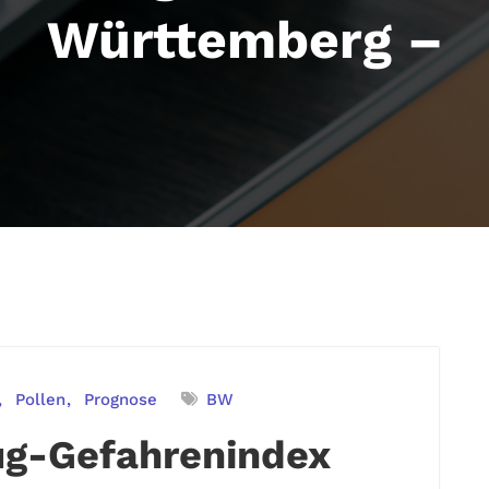
Württemberg –
Pollen
Prognose
BW
ug-Gefahrenindex