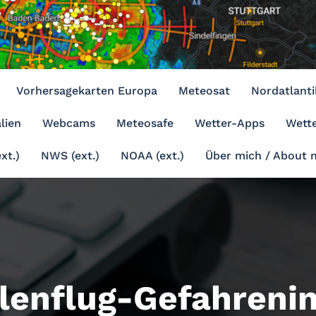
Vorhersagekarten Europa
Meteosat
Nordatlanti
lien
Webcams
Meteosafe
Wetter-Apps
Wette
xt.)
NWS (ext.)
NOAA (ext.)
Über mich / About 
lenflug-Gefahreni