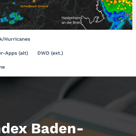
k/Hurricanes
r-Apps (alt)
DWD (ext.)
me
ndex Baden-