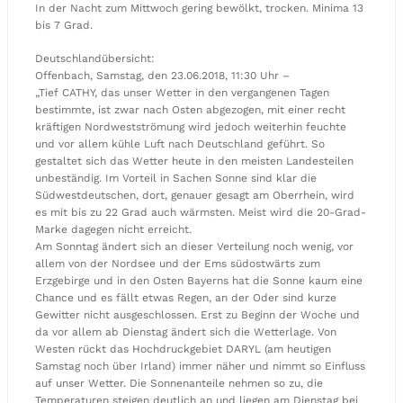
In der Nacht zum Mittwoch gering bewölkt, trocken. Minima 13
bis 7 Grad.
Deutschlandübersicht:
Offenbach, Samstag, den 23.06.2018, 11:30 Uhr –
„Tief CATHY, das unser Wetter in den vergangenen Tagen
bestimmte, ist zwar nach Osten abgezogen, mit einer recht
kräftigen Nordwestströmung wird jedoch weiterhin feuchte
und vor allem kühle Luft nach Deutschland geführt. So
gestaltet sich das Wetter heute in den meisten Landesteilen
unbeständig. Im Vorteil in Sachen Sonne sind klar die
Südwestdeutschen, dort, genauer gesagt am Oberrhein, wird
es mit bis zu 22 Grad auch wärmsten. Meist wird die 20-Grad-
Marke dagegen nicht erreicht.
Am Sonntag ändert sich an dieser Verteilung noch wenig, vor
allem von der Nordsee und der Ems südostwärts zum
Erzgebirge und in den Osten Bayerns hat die Sonne kaum eine
Chance und es fällt etwas Regen, an der Oder sind kurze
Gewitter nicht ausgeschlossen. Erst zu Beginn der Woche und
da vor allem ab Dienstag ändert sich die Wetterlage. Von
Westen rückt das Hochdruckgebiet DARYL (am heutigen
Samstag noch über Irland) immer näher und nimmt so Einfluss
auf unser Wetter. Die Sonnenanteile nehmen so zu, die
Temperaturen steigen deutlich an und liegen am Dienstag bei