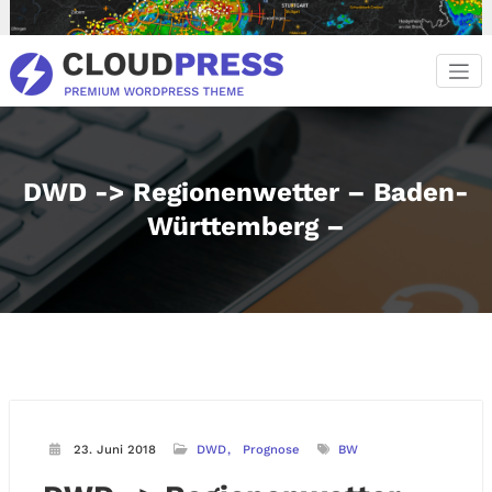
Zum
Inhalt
springen
DWD -> Regionenwetter – Baden-
Württemberg –
23. Juni 2018
DWD
Prognose
BW