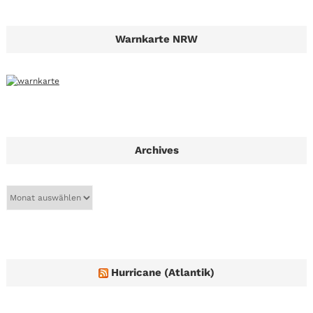
Warnkarte NRW
Archives
A
r
c
h
i
v
e
Hurricane (Atlantik)
s