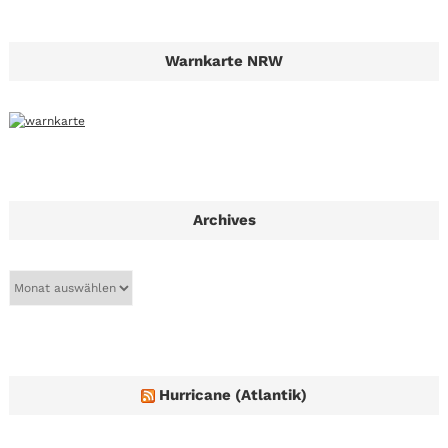
Warnkarte NRW
Archives
A
r
c
h
i
v
e
Hurricane (Atlantik)
s