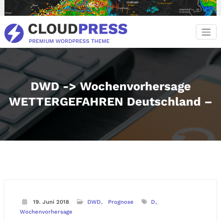
Zum
Inhalt
springen
DWD -> Wochenvorhersage
WETTERGEFAHREN Deutschland –
19. Juni 2018
DWD
Prognose
D
Wochenvorhersage