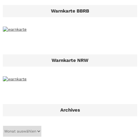
Warnkarte BBRB
Warnkarte NRW
Archives
A
r
c