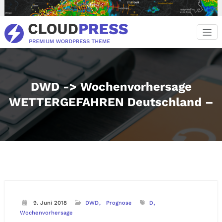
Zum
Inhalt
springen
DWD -> Wochenvorhersage
WETTERGEFAHREN Deutschland –
9. Juni 2018
DWD
Prognose
D
Wochenvorhersage