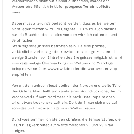
Wassermassen nicht auf einmal aufnehmen, sodass das
Wasser oberflächlich in tiefer gelegenes Terrain abfließen
muss.
Dabei muss allerdings bedacht werden, dass es bei weitem
nicht jeden treffen wird. Im Gegenteil: Es wird auch diesmal
nur ein Bruchteil des Landes von den wirklich extremen und
gefährlichen
Starkregenereignissen betroffen sein. Da eine präzise,
verlässliche Vorhersage der Gewitter erst einige Minuten bis
wenige Stunden vor Eintreffen des Ereignisses möglich ist, wird
eine regelmäßige Überwachung der Wetter- und Warnlage,
beispielsweise über www.dwd.de oder die WarnWetter-App
empfohlen.
Von all dem unbeeinflusst bleiben der Norden und weite Teile
des Ostens. Hier fließt am Rande einer Hochdruckzone, die im
Wochenverlauf vom Nordmeer bis nach Osteuropa reichen
wird, etwas trockenere Luft ein. Dort darf man sich also auf
sonniges und niederschlagsfreies Wetter freuen.
Durchweg sommerlich bleiben übrigens die Temperaturen, die
Tag für Tag verbreitet auf Werte zwischen 25 und 29 Grad
steigen.