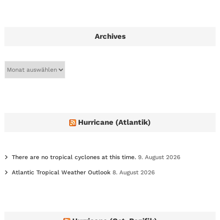
Archives
A
r
c
h
i
v
e
Hurricane (Atlantik)
s
There are no tropical cyclones at this time.
9. August 2026
Atlantic Tropical Weather Outlook
8. August 2026