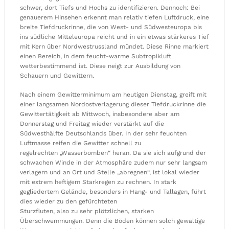
schwer, dort Tiefs und Hochs zu identifizieren. Dennoch: Bei
genauerem Hinsehen erkennt man relativ tiefen Luftdruck, eine
breite Tiefdruckrinne, die von West- und Südwesteuropa bis
ins südliche Mitteleuropa reicht und in ein etwas stärkeres Tief
mit Kern über Nordwestrussland mündet. Diese Rinne markiert
einen Bereich, in dem feucht-warme Subtropikluft
wetterbestimmend ist. Diese neigt zur Ausbildung von
Schauern und Gewittern.
Nach einem Gewitterminimum am heutigen Dienstag, greift mit
einer langsamen Nordostverlagerung dieser Tiefdruckrinne die
Gewittertätigkeit ab Mittwoch, insbesondere aber am
Donnerstag und Freitag wieder verstärkt auf die
Südwesthälfte Deutschlands über. In der sehr feuchten
Luftmasse reifen die Gewitter schnell zu
regelrechten „Wasserbomben“ heran. Da sie sich aufgrund der
schwachen Winde in der Atmosphäre zudem nur sehr langsam
verlagern und an Ort und Stelle „abregnen“, ist lokal wieder
mit extrem heftigem Starkregen zu rechnen. In stark
gegliedertem Gelände, besonders in Hang- und Tallagen, führt
dies wieder zu den gefürchteten
Sturzfluten, also zu sehr plötzlichen, starken
Überschwemmungen. Denn die Böden können solch gewaltige