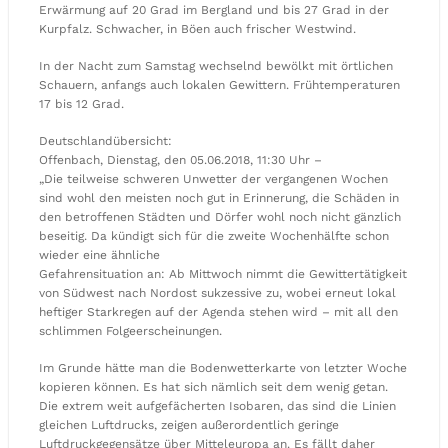
Erwärmung auf 20 Grad im Bergland und bis 27 Grad in der
Kurpfalz. Schwacher, in Böen auch frischer Westwind.
In der Nacht zum Samstag wechselnd bewölkt mit örtlichen
Schauern, anfangs auch lokalen Gewittern. Frühtemperaturen
17 bis 12 Grad.
Deutschlandübersicht:
Offenbach, Dienstag, den 05.06.2018, 11:30 Uhr –
„Die teilweise schweren Unwetter der vergangenen Wochen
sind wohl den meisten noch gut in Erinnerung, die Schäden in
den betroffenen Städten und Dörfer wohl noch nicht gänzlich
beseitig. Da kündigt sich für die zweite Wochenhälfte schon
wieder eine ähnliche
Gefahrensituation an: Ab Mittwoch nimmt die Gewittertätigkeit
von Südwest nach Nordost sukzessive zu, wobei erneut lokal
heftiger Starkregen auf der Agenda stehen wird – mit all den
schlimmen Folgeerscheinungen.
Im Grunde hätte man die Bodenwetterkarte von letzter Woche
kopieren können. Es hat sich nämlich seit dem wenig getan.
Die extrem weit aufgefächerten Isobaren, das sind die Linien
gleichen Luftdrucks, zeigen außerordentlich geringe
Luftdruckgegensätze über Mitteleuropa an. Es fällt daher