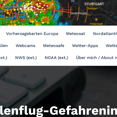
Vorhersagekarten Europa
Meteosat
Nordatlanti
lien
Webcams
Meteosafe
Wetter-Apps
Wette
xt.)
NWS (ext.)
NOAA (ext.)
Über mich / About 
lenflug-Gefahreni