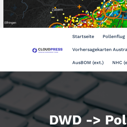
Zum
Inhalt
springen
Startseite
Pollenflug
Vorhersagekarten Austra
AusBOM (ext.)
NHC (e
DWD -> Pol