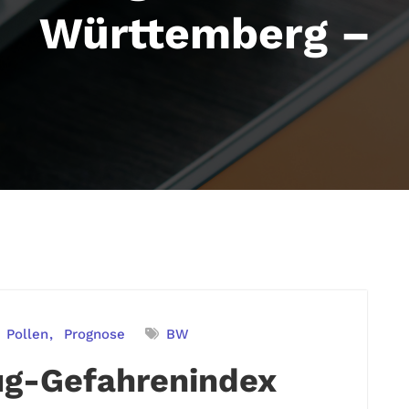
Württemberg –
Pollen
Prognose
BW
ug-Gefahrenindex