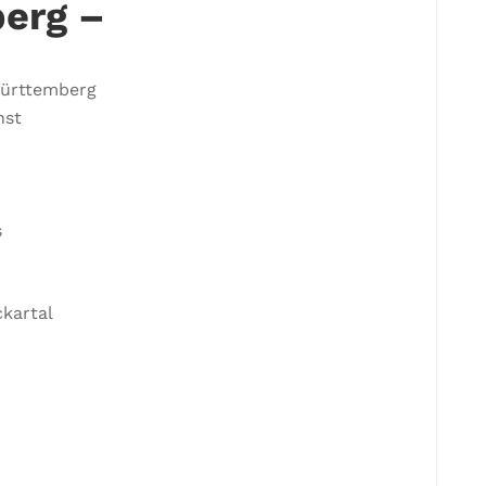
erg –
Württemberg
nst
s
ckartal