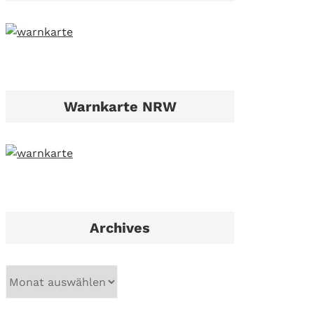
Warnkarte NRW
Archives
A
r
c