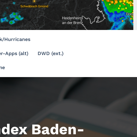
k/Hurricanes
r-Apps (alt)
DWD (ext.)
me
ndex Baden-