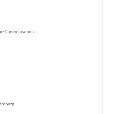
kar/Oberschwaben
temberg