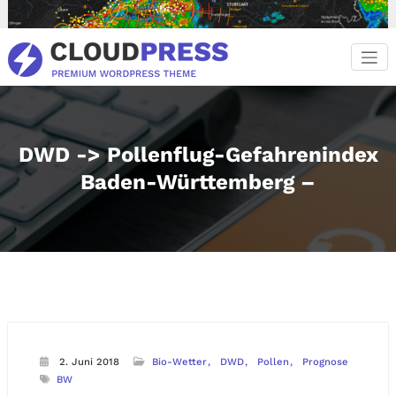
Zum
Inhalt
springen
DWD -> Pollenflug-Gefahrenindex
Baden-Württemberg –
2. Juni 2018
Bio-Wetter
DWD
Pollen
Prognose
BW