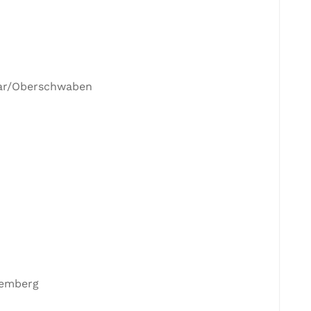
kar/Oberschwaben
temberg