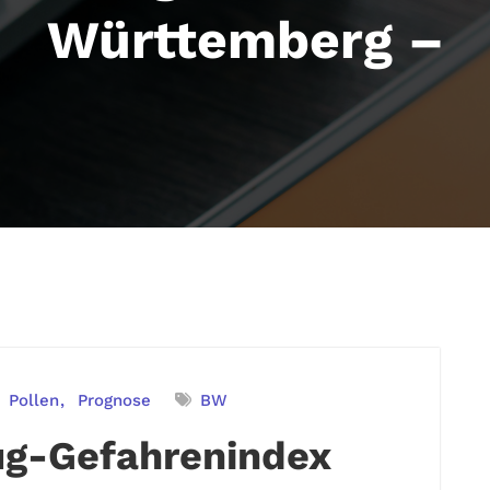
Württemberg –
Pollen
Prognose
BW
ug-Gefahrenindex