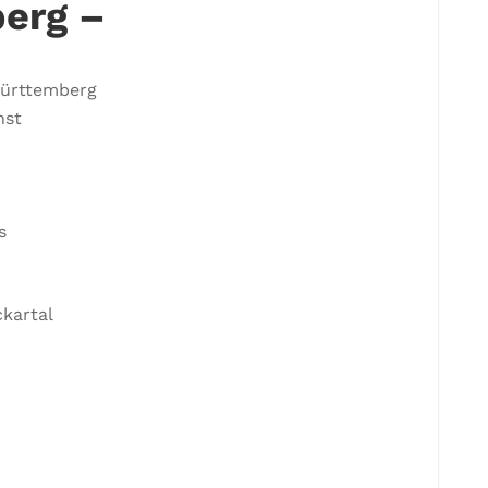
erg –
Württemberg
nst
s
ckartal