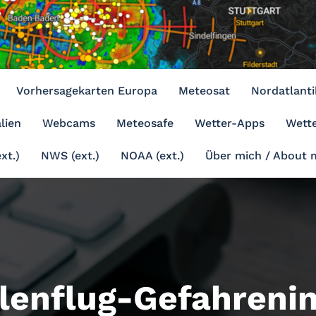
Vorhersagekarten Europa
Meteosat
Nordatlanti
lien
Webcams
Meteosafe
Wetter-Apps
Wette
xt.)
NWS (ext.)
NOAA (ext.)
Über mich / About 
lenflug-Gefahreni