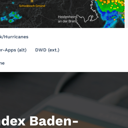
k/Hurricanes
r-Apps (alt)
DWD (ext.)
me
ndex Baden-