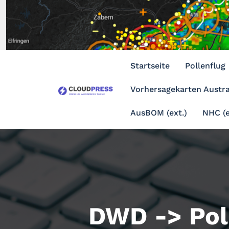
Zum
Inhalt
springen
Startseite
Pollenflug
Vorhersagekarten Austra
AusBOM (ext.)
NHC (e
DWD -> Pol