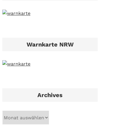
Warnkarte NRW
Archives
A
r
c