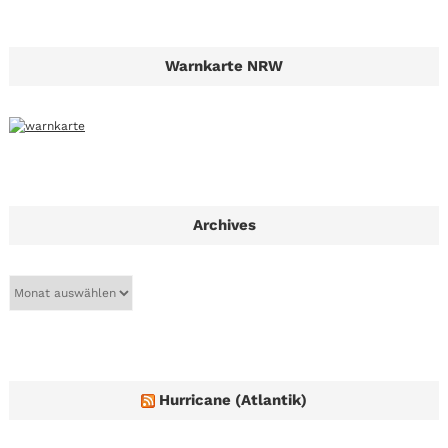
Warnkarte NRW
Archives
A
r
c
h
i
v
e
Hurricane (Atlantik)
s