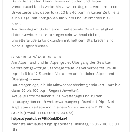
Bis in den späten Abend hinein im Süden und Teilen
Westdeutschlands weiterhin Gewittertätigkeit. Vereinzelt noch
Unwettergefahr, dabei lokal 20 bis 40 l/qm in kurzer Zeit. Teils
auch Hagel mit Korngrößen um 2 cm und Sturmböen bis 85
km/h.
Am Dienstag im Süden erneut auflebende Gewittertätigkeit,
dabei Gewitter mit Starkregen sehr wahrscheinlich,
unwetterartige Entwicklungen mit heftigem Starkregen sind
nicht ausgeschlossen.
STARKREGEN/DAUERREGEN:
Am Alpenrand und im Alpengebiet Übergang der Gewitter in
verbreitet gewittrige Starkregenfälle, dabei verbreitet um 30
l/qm in 6 bis 12 Stunden. Vor allem am östlichen Alpenrand
Übergang in eine
Dauerregenlage, die bis Mittwochnachmittag andauert. Dort bis
dann 50 bis 100 l/qm Regen (Unwetter).
Aktuelle Informationen zur Unwetterlage und zu den
herausgegebenen Unwetterwarnungen präsentiert Dipl.-Met.
Magdalena Bertelmann in einem Video aus dem DWD TV-
Studio (Stand: 14.05.2018 12:00 Uhr)
https://youtu.be/PRhXmMDLsr4
Nächste Aktualisierung: spätestens Dienstag, 15.05.2018, 05:00
Uhr