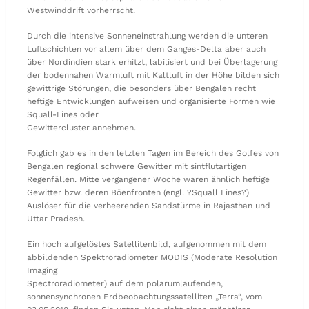
Westwinddrift vorherrscht.
Durch die intensive Sonneneinstrahlung werden die unteren
Luftschichten vor allem über dem Ganges-Delta aber auch
über Nordindien stark erhitzt, labilisiert und bei Überlagerung
der bodennahen Warmluft mit Kaltluft in der Höhe bilden sich
gewittrige Störungen, die besonders über Bengalen recht
heftige Entwicklungen aufweisen und organisierte Formen wie
Squall-Lines oder
Gewittercluster annehmen.
Folglich gab es in den letzten Tagen im Bereich des Golfes von
Bengalen regional schwere Gewitter mit sintflutartigen
Regenfällen. Mitte vergangener Woche waren ähnlich heftige
Gewitter bzw. deren Böenfronten (engl. ?Squall Lines?)
Auslöser für die verheerenden Sandstürme in Rajasthan und
Uttar Pradesh.
Ein hoch aufgelöstes Satellitenbild, aufgenommen mit dem
abbildenden Spektroradiometer MODIS (Moderate Resolution
Imaging
Spectroradiometer) auf dem polarumlaufenden,
sonnensynchronen Erdbeobachtungssatelliten „Terra“, vom