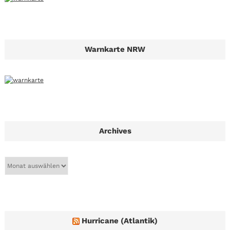
Warnkarte NRW
Archives
A
r
c
h
i
v
e
Hurricane (Atlantik)
s