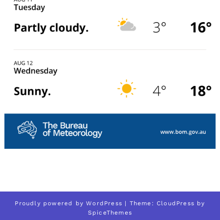
Proudly powered by
WordPress
| Theme:
CloudPress
by
SpiceThemes