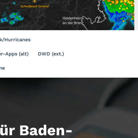
k/Hurricanes
r-Apps (alt)
DWD (ext.)
me
für Baden-