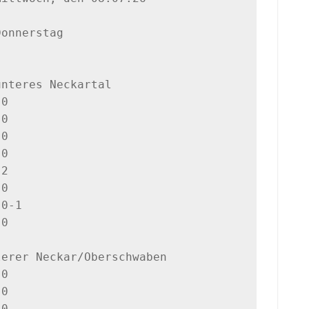
nteres Neckartal

0  

0  

0  

0  

2  

0  

0-1

0  

erer Neckar/Oberschwaben

0  

0  

0  
