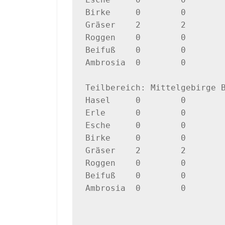
Birke     0        0        
Gräser    2        2        
Roggen    0        0        
Beifuß    0        0        
Ambrosia  0        0        
Teilbereich: Mittelgebirge B
Hasel     0        0        
Erle      0        0        
Esche     0        0        
Birke     0        0        
Gräser    2        2        
Roggen    0        0        
Beifuß    0        0        
Ambrosia  0        0        