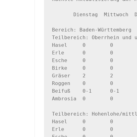
       Dienstag  Mittwoch  Donnerstag

Bereich: Baden-Württemberg

Teilbereich: Oberrhein und u
Hasel     0        0        
Erle      0        0        
Esche     0        0        
Birke     0        0        
Gräser    2        2        
Roggen    0        0        
Beifuß    0-1      0-1      
Ambrosia  0        0        
Teilbereich: Hohenlohe/mittl
Hasel     0        0        
Erle      0        0        
Esche     0        0        