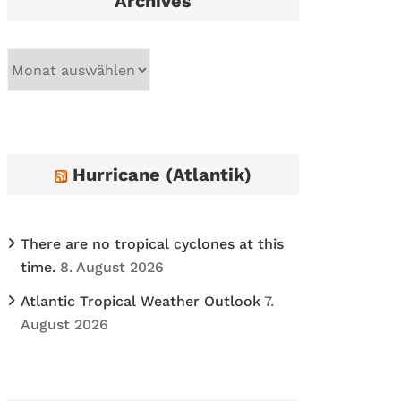
Archives
A
r
c
h
i
Hurricane (Atlantik)
v
e
s
There are no tropical cyclones at this
time.
8. August 2026
Atlantic Tropical Weather Outlook
7.
August 2026