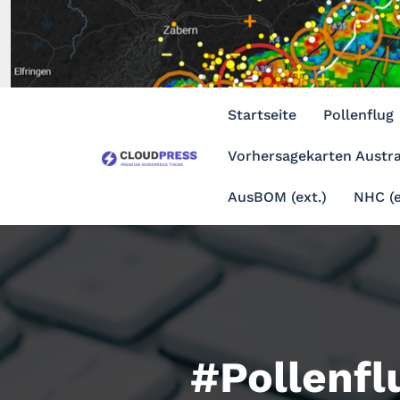
Zum
Inhalt
springen
Startseite
Pollenflug
Vorhersagekarten Austra
AusBOM (ext.)
NHC (e
#Pollenfl