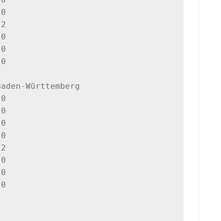
0  

2  

0  

0  

0  

aden-Württemberg

0  

0  

0  

0  

2  

0  

0  

0  
