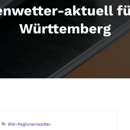
nwetter-aktuell f
Württemberg
BW-Regionenwetter