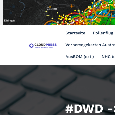
Zum
Inhalt
springen
Startseite
Pollenflug
Vorhersagekarten Austra
AusBOM (ext.)
NHC (e
#DWD -