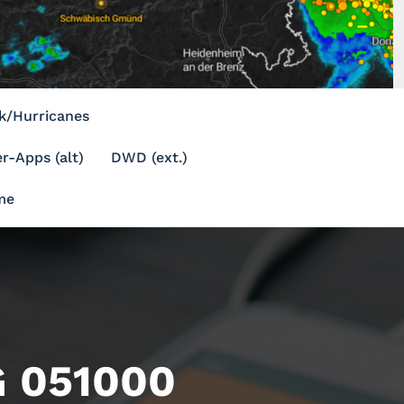
k/Hurricanes
r-Apps (alt)
DWD (ext.)
me
 051000