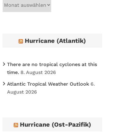
A
r
c
h
i
Hurricane (Atlantik)
v
e
s
There are no tropical cyclones at this
time.
8. August 2026
Atlantic Tropical Weather Outlook
6.
August 2026
Hurricane (Ost-Pazifik)