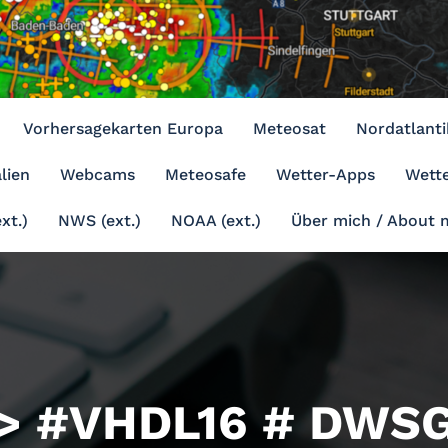
Vorhersagekarten Europa
Meteosat
Nordatlanti
lien
Webcams
Meteosafe
Wetter-Apps
Wette
xt.)
NWS (ext.)
NOAA (ext.)
Über mich / About 
> #VHDL16 # DWSG