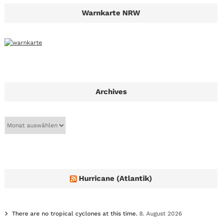
Warnkarte NRW
Archives
A
r
c
h
i
v
e
Hurricane (Atlantik)
s
There are no tropical cyclones at this time.
8. August 2026