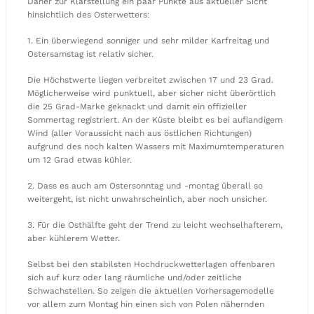
Daher zur Klarstellung ein paar Punkte aus aktueller Sicht
hinsichtlich des Osterwetters:
1. Ein überwiegend sonniger und sehr milder Karfreitag und
Ostersamstag ist relativ sicher.
Die Höchstwerte liegen verbreitet zwischen 17 und 23 Grad.
Möglicherweise wird punktuell, aber sicher nicht überörtlich
die 25 Grad-Marke geknackt und damit ein offizieller
Sommertag registriert. An der Küste bleibt es bei auflandigem
Wind (aller Voraussicht nach aus östlichen Richtungen)
aufgrund des noch kalten Wassers mit Maximumtemperaturen
um 12 Grad etwas kühler.
2. Dass es auch am Ostersonntag und -montag überall so
weitergeht, ist nicht unwahrscheinlich, aber noch unsicher.
3. Für die Osthälfte geht der Trend zu leicht wechselhafterem,
aber kühlerem Wetter.
Selbst bei den stabilsten Hochdruckwetterlagen offenbaren
sich auf kurz oder lang räumliche und/oder zeitliche
Schwachstellen. So zeigen die aktuellen Vorhersagemodelle
vor allem zum Montag hin einen sich von Polen nähernden