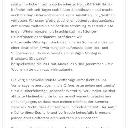
spätwinterliche Intermezzo bescherte: Hoch KATHARINA. Es
befindet sich seit Tagen stabil über Skandinavien und macht
auch bis zum Osterwochenende keine Anstalten, ihr „Nest“ zu
verlassen. Für unser Wettergeschehen bedeutet das zunächst
erst einmal weiterhin eine östliche Strömung. Während diese
in den Wintermonaten oft knackig kalt mit häufigen
Dauerfrösten daherkommt, profitieren wir
mittlerweile Mitte April dank des höheren Sonnenstandes von
einer deutlichen Erwärmung der Luftmasse über Ost- und
Südosteuropa. So wird bereits am heutigen Montag in
Bratislava (Slowakei)
beispielsweise die 20 Grad-Marke ins Visier genommen – zur
Wochenmitte dann auch hierzulande.
Die vergleichsweise stabile Wetterlage ermöglicht es uns
Vorhersagemeteorologen in die Offensive zu gehen und „mutig“
für die Osterfeiertage „schönes“ Wetter zu verkünden. So sind
aktuelle Medienberichte teilweise voll von enthusiastischen
Ankündigungen, so dass man meinen möchte, der Sommer
ziehe ein. Nicht, dass ein falscher Eindruck entsteht: Der Autor
möchte diese Euphorie und Vorfreude keinesfalls bremsen,
jedoch etwas differenzieren und fachlich einordnen.