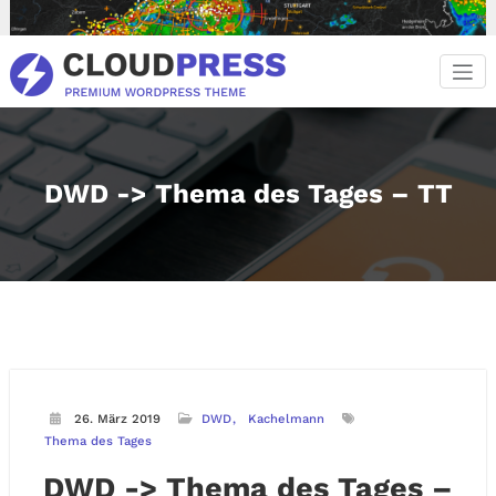
Zum
Inhalt
springen
DWD -> Thema des Tages – TT
26. März 2019
DWD
Kachelmann
Thema des Tages
DWD -> Thema des Tages –