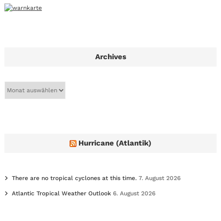
Archives
A
r
c
h
i
v
e
Hurricane (Atlantik)
s
There are no tropical cyclones at this time.
7. August 2026
Atlantic Tropical Weather Outlook
6. August 2026