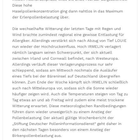
Diese hohe
Haselpollenkonzentration ging dann nahtlos in das Maximum
der Erlenpollenbelastung über.
Die wechselhafte Witterung der letzten Tage mit Regen und
Wind brachte zumindest regional eine gewisse Entlastung für
Allergiker. Allerdings verstärkt sich nach Abzug von Tief LOUIE
nun wieder der Hochdruckeinfluss. Hoch IRMELIN verlagert
nämlich langsam seinen Schwerpunkt, der sich aktuell
zwischen Irland und Cornwall befindet, nach Westeuropa.
Allerdings verläuft dieser Verlagerungsprozess nur sehr
schleppend, sodass am Mittwoch nochmals die Ausläufer
eines Tiefs bei der Bäreninsel auf Deutschland übergreifen
können. Zum Ende der Woche kämpft sich IRMELIN schließlich
auch nach Mitteleuropa vor, sodass sich die Sonne wieder
häufiger zeigen wird. Auch die Temperaturen steigen von Tag zu
Tag etwas an und ab Freitag wird zudem eine meist trockene
Witterung erwartet. Diese meteorologischen Randbedingungen
führen dann wieder unweigerlich zu einem Anstieg der
Pollenbelastung. Der aktuell gültige Wochenbericht der
„Stiftung Deutscher Polleninformationsdienst“ geht daher in
den nächsten Tagen besonders von einem Anstieg der
Birkenpollenbelastung aus.