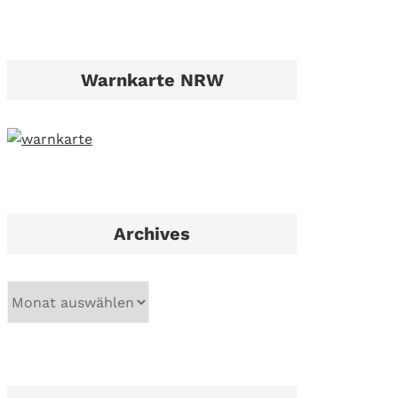
Warnkarte NRW
Archives
A
r
c
h
i