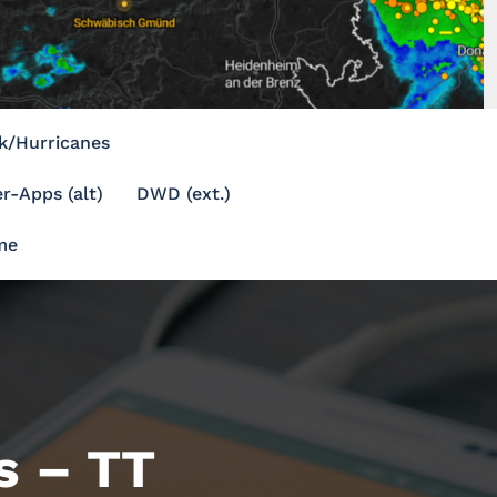
k/Hurricanes
r-Apps (alt)
DWD (ext.)
me
s – TT