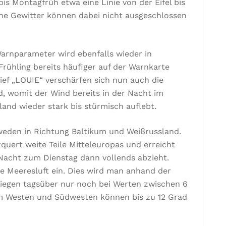
s Montagfrüh etwa eine Linie von der Eifel bis
ne Gewitter können dabei nicht ausgeschlossen
Warnparameter wird ebenfalls wieder in
Frühling bereits häufiger auf der Warnkarte
ef „LOUIE“ verschärfen sich nun auch die
, womit der Wind bereits in der Nacht im
nd wieder stark bis stürmisch auflebt.
eden in Richtung Baltikum und Weißrussland.
uert weite Teile Mitteleuropas und erreicht
 Nacht zum Dienstag dann vollends abzieht.
ere Meeresluft ein. Dies wird man anhand der
liegen tagsüber nur noch bei Werten zwischen 6
im Westen und Südwesten können bis zu 12 Grad