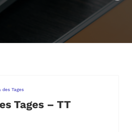
 des Tages
s Tages – TT