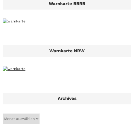
Warnkarte BBRB
Warnkarte NRW
Archives
A
r
c
h