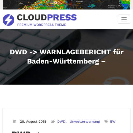
Zum
Inhalt
springen
DWD -> WARNLAGEBERICHT für
Baden-Württemberg –
28. August 2018
DWD
Unwetterwarnung
BW