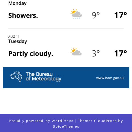
Proudly powered by
WordPress
| Theme:
CloudPress
by
SpiceThemes