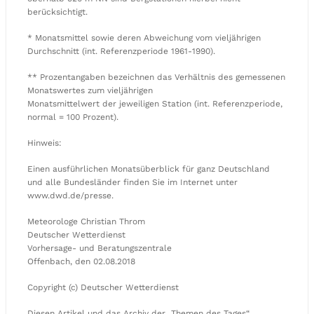
berücksichtigt.
* Monatsmittel sowie deren Abweichung vom vieljährigen
Durchschnitt (int. Referenzperiode 1961-1990).
** Prozentangaben bezeichnen das Verhältnis des gemessenen
Monatswertes zum vieljährigen
Monatsmittelwert der jeweiligen Station (int. Referenzperiode,
normal = 100 Prozent).
Hinweis:
Einen ausführlichen Monatsüberblick für ganz Deutschland
und alle Bundesländer finden Sie im Internet unter
www.dwd.de/presse.
Meteorologe Christian Throm
Deutscher Wetterdienst
Vorhersage- und Beratungszentrale
Offenbach, den 02.08.2018
Copyright (c) Deutscher Wetterdienst
Diesen Artikel und das Archiv der „Themen des Tages“