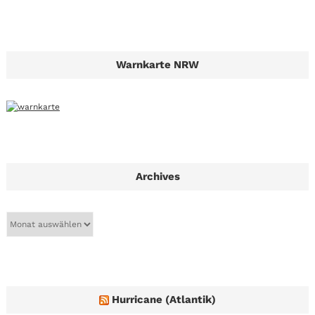
Warnkarte NRW
Archives
A
r
c
h
i
v
e
Hurricane (Atlantik)
s