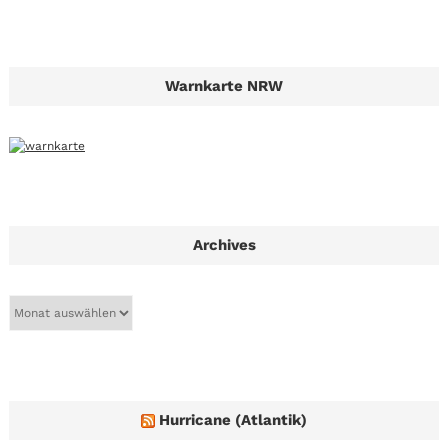
Warnkarte NRW
Archives
A
r
c
h
i
v
e
Hurricane (Atlantik)
s