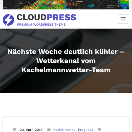
Zum
Inhalt
springen
Nächste Woche deutlich kühler –
Wetterkanal vom
Kachelmannwetter-Team
20. April 2018
Kachelmann
Prognose