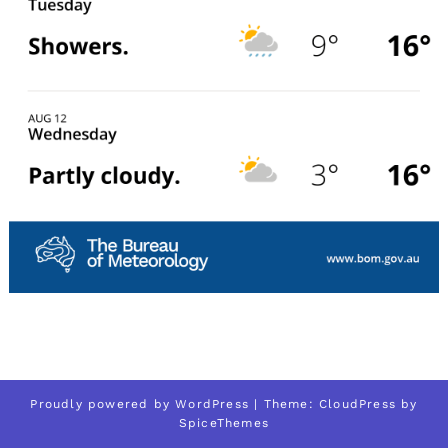
Proudly powered by
WordPress
| Theme:
CloudPress
by
SpiceThemes