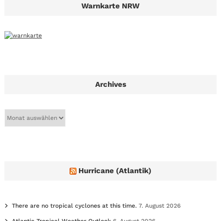
Warnkarte NRW
Archives
A
r
c
h
i
v
e
Hurricane (Atlantik)
s
There are no tropical cyclones at this time.
7. August 2026
Atlantic Tropical Weather Outlook
6. August 2026