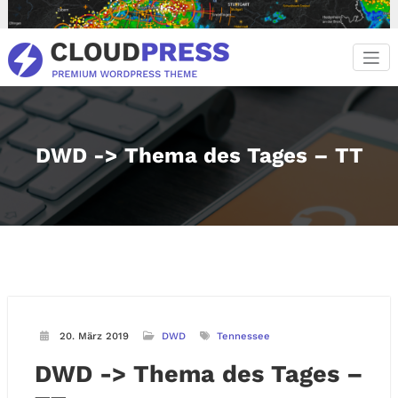
Zum
Inhalt
springen
DWD -> Thema des Tages – TT
20. März 2019
DWD
Tennessee
DWD -> Thema des Tages –