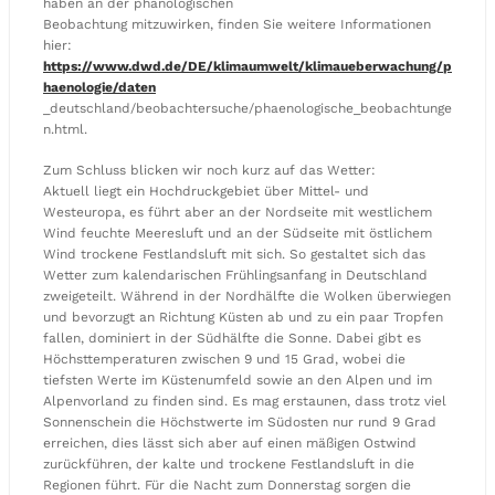
haben an der phänologischen
Beobachtung mitzuwirken, finden Sie weitere Informationen
hier:
https://www.dwd.de/DE/klimaumwelt/klimaueberwachung/p
haenologie/daten
_deutschland/beobachtersuche/phaenologische_beobachtunge
n.html.
Zum Schluss blicken wir noch kurz auf das Wetter:
Aktuell liegt ein Hochdruckgebiet über Mittel- und
Westeuropa, es führt aber an der Nordseite mit westlichem
Wind feuchte Meeresluft und an der Südseite mit östlichem
Wind trockene Festlandsluft mit sich. So gestaltet sich das
Wetter zum kalendarischen Frühlingsanfang in Deutschland
zweigeteilt. Während in der Nordhälfte die Wolken überwiegen
und bevorzugt an Richtung Küsten ab und zu ein paar Tropfen
fallen, dominiert in der Südhälfte die Sonne. Dabei gibt es
Höchsttemperaturen zwischen 9 und 15 Grad, wobei die
tiefsten Werte im Küstenumfeld sowie an den Alpen und im
Alpenvorland zu finden sind. Es mag erstaunen, dass trotz viel
Sonnenschein die Höchstwerte im Südosten nur rund 9 Grad
erreichen, dies lässt sich aber auf einen mäßigen Ostwind
zurückführen, der kalte und trockene Festlandsluft in die
Regionen führt. Für die Nacht zum Donnerstag sorgen die