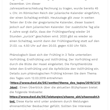
Dezember. Um dieser
Jahreszeitverschiebung Rechnung zu tragen, wurde bereits 45
v. Chr. im Römischen Reich der julianische Kalender eingeführt,
der einen Schalttag enthält. Heutzutage gilt zwar in weiten
Teilen der Erde der gregorianische Kalender, dieser basiert
jedoch auf dem julianischen Kalender. Der zusätzliche Tag alle
4 Jahre sorgt dafür, dass der Frühlingsanfang wieder 24
Stunden „zurück“ geschoben wird. 2020 gibt es wieder so
einen Schalttag, womit dann der Frühlingsanfang statt auf den
21.03. ca. 4.50 Uhr auf den 20.03. gegen 4.50 Uhr fällt.
Phänologisch lässt sich der Frühling in 3 Teile unterteilen:
Vorfrühling, Erstfrühling und Vollfrühling. Der Vorfrühling wird
durch die Blüte der Hasel eingeleitet. Die Forsythienblüte
leitet den Erstfrühling und die Apfelblüte den Vollfrühling ein.
Details zum phänologischen Frühling können Sie dem Thema
des Tages vom 12.03.2019 entnehmen
(
https://www.dwd.de/DE/wetter/thema_des_tages/2019/3/12
.html
). Einen Überblick über die aktuellen Blühphasen bietet
die folgende Webseite:
https://www.dwd.de/DE/leistungen/phaeno_akt/phaenoakt.h
tml.
Diese Karte wird unter anderem durch Meldungen
ehrenamtlicher Beobachter gefüllt. Sollten Sie Interesse